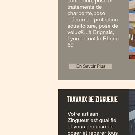
confection, pose et
traitements de
charpente,pose
d'écran de protection
sous-toiture, pose de
velux®...à Brignais,
Lyon et tout le Rhone
69
En Savoir Plus
Travaux de Zinguerie
Votre artisan
Zingueur est qualifié
et vous propose de
poser et réparer tous