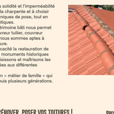
 solidité et l’imperméabilité
e la charpente et à choisir
hniques de pose, tout en
tiques.
trimoine bâti nous permet
vreur tuilier, couvreur
f nous sommes aptes à
ture.
cacité la restauration de
e monuments historiques
sissons et maîtrisons les
es aux différentes
 « métier de famille » qui
puis plusieurs générations.
rénover, poser vos toitures !
Pri